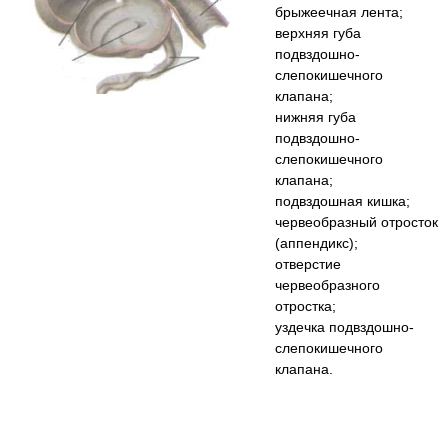
брыжеечная лента;
верхняя губа
подвздошно-
слепокишечного
клапана;
нижняя губа
подвздошно-
слепокишечного
клапана;
подвздошная кишка;
червеобразный отросток
(аппендикс);
отверстие
червеобразного
отростка;
уздечка подвздошно-
слепокишечного
клапана.