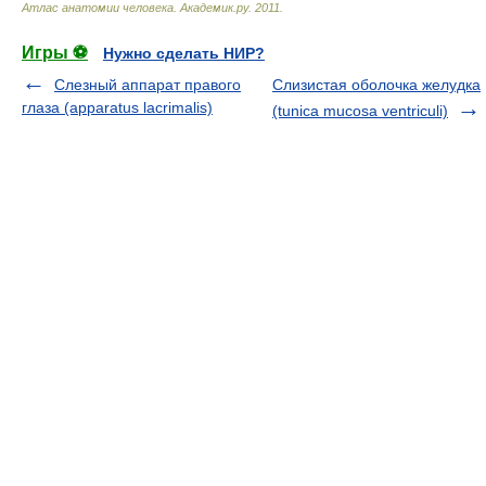
Атлас анатомии человека
.
Академик.ру
.
2011
.
Игры ⚽
Нужно сделать НИР?
Слезный аппарат правого
Слизистая оболочка желудка
глаза (apparatus lacrimalis)
(tunica mucosa ventriculi)